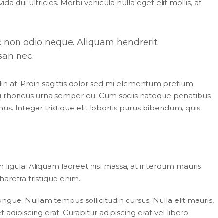
da dui ultricies. Morbi vehicula nulla eget elit mollis, at
ec non odio neque. Aliquam hendrerit
san nec.
din at. Proin sagittis dolor sed mi elementum pretium.
eu rhoncus urna semper eu. Cum sociis natoque penatibus
us. Integer tristique elit lobortis purus bibendum, quis
n ligula. Aliquam laoreet nisl massa, at interdum mauris
 pharetra tristique enim.
 congue. Nullam tempus sollicitudin cursus. Nulla elit mauris,
 adipiscing erat. Curabitur adipiscing erat vel libero