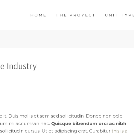
HOME
THE PROYECT
UNIT TYP
e Industry
it. Duis mollis et sem sed sollicitudin. Donec non odio
rutrum mi accumsan nec.
Quisque bibendum orci ac nibh
licitudin cursus. Ut et adipiscing erat. Curabitur
this is a