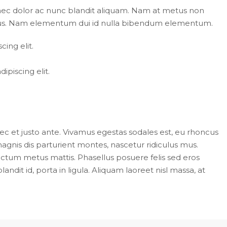
 nec dolor ac nunc blandit aliquam. Nam at metus non
metus. Nam elementum dui id nulla bibendum elementum.
ing elit.
piscing elit.
c et justo ante. Vivamus egestas sodales est, eu rhoncus
gnis dis parturient montes, nascetur ridiculus mus.
dictum metus mattis. Phasellus posuere felis sed eros
ndit id, porta in ligula. Aliquam laoreet nisl massa, at