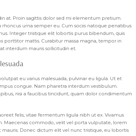
din at. Proin sagittis dolor sed mi elementum pretium.
eu rhoncus urna semper eu. Cum sociis natoque penatibus
us. Integer tristique elit lobortis purus bibendum, quis
os porttitor mattis. Curabitur massa magna, tempor in
 at interdum mauris sollicitudin et.
malesuada
volutpat eu varius malesuada, pulvinar eu ligula. Ut et
ro tempus congue. Nam pharetra interdum vestibulum.
apibus, nisi a faucibus tincidunt, quam dolor condimentum
aoreet felis, vitae fermentum ligula nibh ut ex. Vivamus
um. Maecenas commodo, velit vel porta vulputate, lorem
mauris. Donec dictum elit vel nunc tristique, eu lobortis