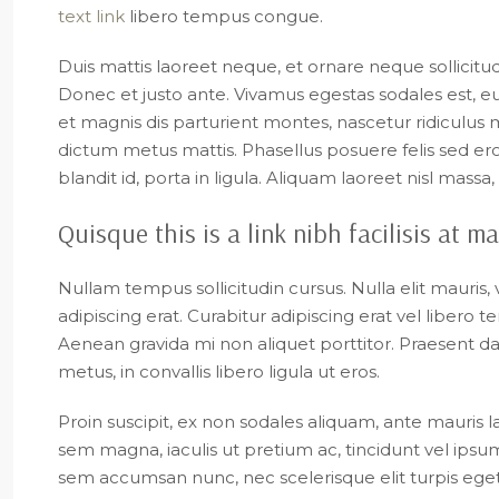
text link
libero tempus congue.
Duis mattis laoreet neque, et ornare neque sollicitu
Donec et justo ante. Vivamus egestas sodales est, 
et magnis dis parturient montes, nascetur ridiculus m
dictum metus mattis. Phasellus posuere felis sed er
blandit id, porta in ligula. Aliquam laoreet nisl massa,
Quisque this is a link nibh facilisis at 
Nullam tempus sollicitudin cursus. Nulla elit mauris, 
adipiscing erat. Curabitur adipiscing erat vel libe
Aenean gravida mi non aliquet porttitor. Praesent d
metus, in convallis libero ligula ut eros.
Proin suscipit, ex non sodales aliquam, ante mauris l
sem magna, iaculis ut pretium ac, tincidunt vel ips
sem accumsan nunc, nec scelerisque elit turpis eget 